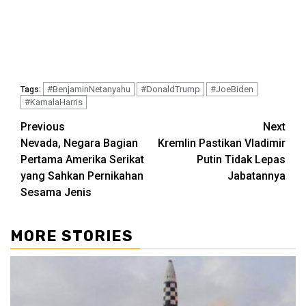
#BenjaminNetanyahu
#DonaldTrump
#JoeBiden
Tags:
#KamalaHarris
Continue
Previous
Next
Nevada, Negara Bagian
Kremlin Pastikan Vladimir
Reading
Pertama Amerika Serikat
Putin Tidak Lepas
yang Sahkan Pernikahan
Jabatannya
Sesama Jenis
MORE STORIES