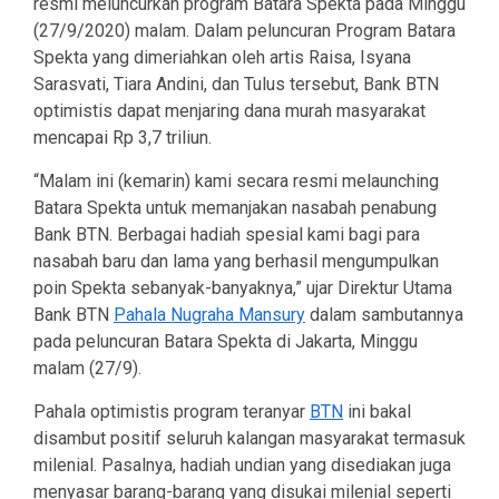
resmi meluncurkan program Batara Spekta pada Minggu
(27/9/2020) malam. Dalam peluncuran Program Batara
Spekta yang dimeriahkan oleh artis Raisa, Isyana
Sarasvati, Tiara Andini, dan Tulus tersebut, Bank BTN
optimistis dapat menjaring dana murah masyarakat
mencapai Rp 3,7 triliun.
“Malam ini (kemarin) kami secara resmi melaunching
Batara Spekta untuk memanjakan nasabah penabung
Bank BTN. Berbagai hadiah spesial kami bagi para
nasabah baru dan lama yang berhasil mengumpulkan
poin Spekta sebanyak-banyaknya,” ujar Direktur Utama
Bank BTN
Pahala Nugraha Mansury
dalam sambutannya
pada peluncuran Batara Spekta di Jakarta, Minggu
malam (27/9).
Pahala optimistis program teranyar
BTN
ini bakal
disambut positif seluruh kalangan masyarakat termasuk
milenial. Pasalnya, hadiah undian yang disediakan juga
menyasar barang-barang yang disukai milenial seperti