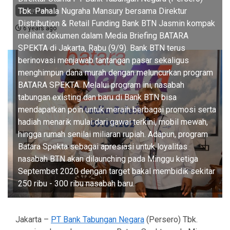
Tbk. Pahala Nugraha Mansury bersama Direktur
2 min read
Distribution & Retail Funding Bank BTN Jasmin kompak
6 years ago
melihat dokumen dalam Media Briefing BATARA
SPEKTA di Jakarta, Rabu (9/9). Bank BTN terus
berinovasi menjawab tantangan pasar sekaligus
menghimpun dana murah dengan meluncurkan program
BATARA SPEKTA. Melalui program ini, nasabah
tabungan existing dan baru di Bank BTN bisa
mendapatkan poin untuk meraih berbagai promosi serta
hadiah menarik mulai dari gawai terkini, mobil mewah,
hingga rumah senilai miliaran rupiah. Adapun, program
Batara Spekta sebagai apresiasi untuk loyalitas
nasabah BTN akan dilaunching pada Minggu ketiga
Septembet 2020 dengan target bakal membidik sekitar
250 ribu - 300 ribu nasabah baru.
Jakarta –
PT Bank Tabungan Negara
(Persero) Tbk.