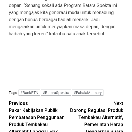
depan. “Senang sekali ada Program Batara Spekta ini
yang mengajak kita generasi muda untuk menabung
dengan bonus berbagai hadiah menarik. Jadi
mengajarkan untuk menyiapkan masa depan, dengan
hadiah yang keren,” kata ibu satu anak tersebut.
#BankBTN
#BataraSpektra
#PahalaMansury
Tags:
Continue
Previous
Next
Pakar Kebijakan Publik:
Dorong Regulasi Produk
Reading
Pembatasan Penggunaan
Tembakau Alternatif,
Produk Tembakau
Pemerintah Harap
Alternatif Langgar Hak
Dengarkan Suara