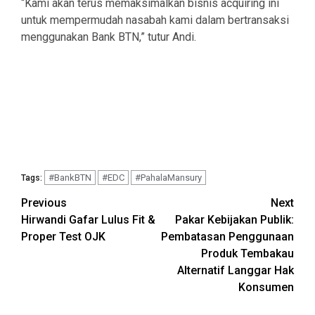
“Kami akan terus memaksimalkan bisnis acquiring ini
untuk mempermudah nasabah kami dalam bertransaksi
menggunakan Bank BTN,” tutur Andi.
#BankBTN
#EDC
#PahalaMansury
Tags:
Continue
Previous
Next
Hirwandi Gafar Lulus Fit &
Pakar Kebijakan Publik:
Reading
Proper Test OJK
Pembatasan Penggunaan
Produk Tembakau
Alternatif Langgar Hak
Konsumen