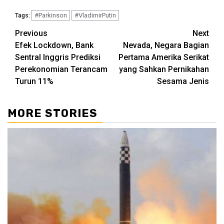
#Parkinson
#VladimirPutin
Tags:
Continue
Previous
Next
Efek Lockdown, Bank
Nevada, Negara Bagian
Reading
Sentral Inggris Prediksi
Pertama Amerika Serikat
Perekonomian Terancam
yang Sahkan Pernikahan
Turun 11%
Sesama Jenis
MORE STORIES