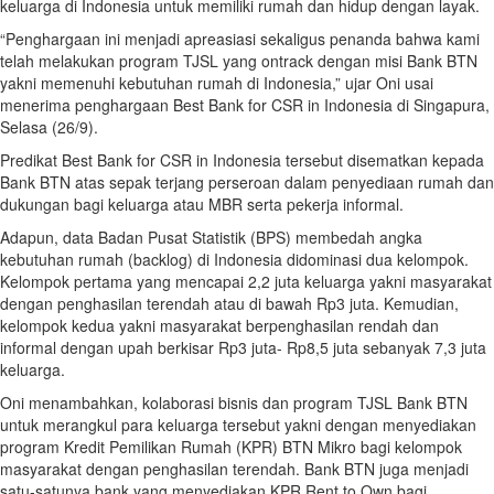
keluarga di Indonesia untuk memiliki rumah dan hidup dengan layak.
“Penghargaan ini menjadi apreasiasi sekaligus penanda bahwa kami
telah melakukan program TJSL yang ontrack dengan misi Bank BTN
yakni memenuhi kebutuhan rumah di Indonesia,” ujar Oni usai
menerima penghargaan Best Bank for CSR in Indonesia di Singapura,
Selasa (26/9).
Predikat Best Bank for CSR in Indonesia tersebut disematkan kepada
Bank BTN atas sepak terjang perseroan dalam penyediaan rumah dan
dukungan bagi keluarga atau MBR serta pekerja informal.
Adapun, data Badan Pusat Statistik (BPS) membedah angka
kebutuhan rumah (backlog) di Indonesia didominasi dua kelompok.
Kelompok pertama yang mencapai 2,2 juta keluarga yakni masyarakat
dengan penghasilan terendah atau di bawah Rp3 juta. Kemudian,
kelompok kedua yakni masyarakat berpenghasilan rendah dan
informal dengan upah berkisar Rp3 juta- Rp8,5 juta sebanyak 7,3 juta
keluarga.
Oni menambahkan, kolaborasi bisnis dan program TJSL Bank BTN
untuk merangkul para keluarga tersebut yakni dengan menyediakan
program Kredit Pemilikan Rumah (KPR) BTN Mikro bagi kelompok
masyarakat dengan penghasilan terendah. Bank BTN juga menjadi
satu-satunya bank yang menyediakan KPR Rent to Own bagi