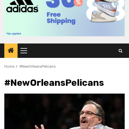
Primary
Menu
Home
#NewOrleansPelicans
#NewOrleansPelicans