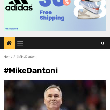
Primary
Menu
Home
#MikeDantoni
#MikeDantoni