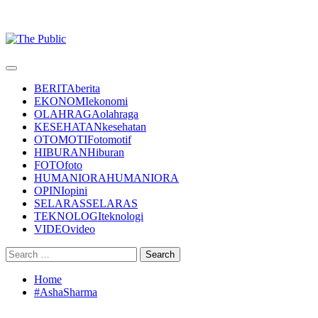
Primary
Menu
BERITA
berita
EKONOMI
ekonomi
OLAHRAGA
olahraga
KESEHATAN
kesehatan
OTOMOTIF
otomotif
HIBURAN
Hiburan
FOTO
foto
HUMANIORA
HUMANIORA
OPINI
opini
SELARAS
SELARAS
TEKNOLOGI
teknologi
VIDEO
video
Search
for:
Home
#AshaSharma