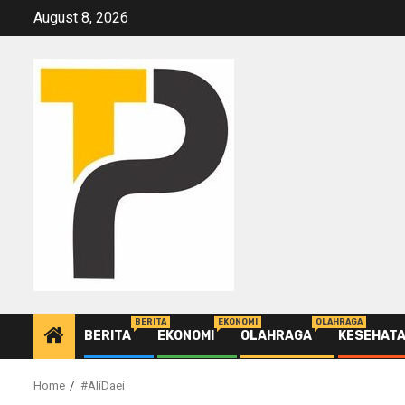
Skip
August 8, 2026
to
content
BERITA
EKONOMI
OLAHRAGA
BERITA
EKONOMI
OLAHRAGA
KESEHAT
Home
#AliDaei