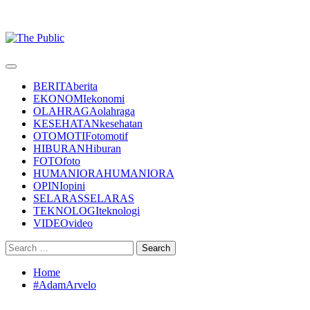
Primary
Menu
BERITA
berita
EKONOMI
ekonomi
OLAHRAGA
olahraga
KESEHATAN
kesehatan
OTOMOTIF
otomotif
HIBURAN
Hiburan
FOTO
foto
HUMANIORA
HUMANIORA
OPINI
opini
SELARAS
SELARAS
TEKNOLOGI
teknologi
VIDEO
video
Search
for:
Home
#AdamArvelo