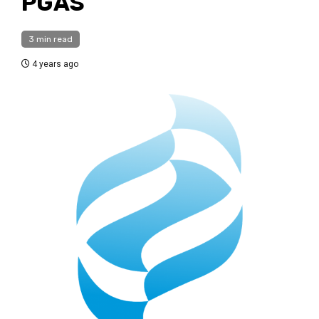
PGAS
3 min read
4 years ago