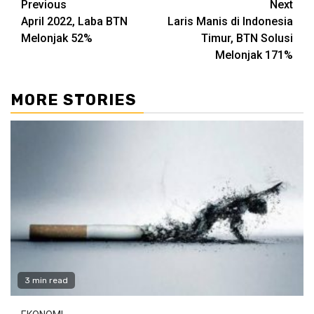
Continue
Previous
Next
April 2022, Laba BTN
Laris Manis di Indonesia
Reading
Melonjak 52%
Timur, BTN Solusi
Melonjak 171%
MORE STORIES
3 min read