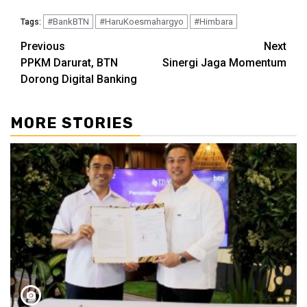
#BankBTN
#HaruKoesmahargyo
#Himbara
Tags:
Continue
Previous
Next
PPKM Darurat, BTN
Sinergi Jaga Momentum
Reading
Dorong Digital Banking
MORE STORIES