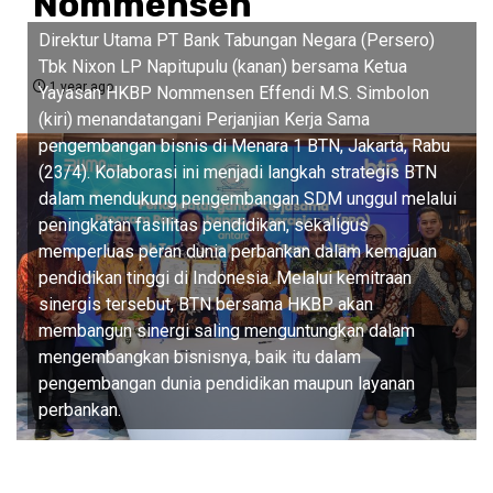
Nommensen
Direktur Utama PT Bank Tabungan Negara (Persero)
Tbk Nixon LP Napitupulu (kanan) bersama Ketua
1 year ago
Yayasan HKBP Nommensen Effendi M.S. Simbolon
(kiri) menandatangani Perjanjian Kerja Sama
pengembangan bisnis di Menara 1 BTN, Jakarta, Rabu
(23/4). Kolaborasi ini menjadi langkah strategis BTN
dalam mendukung pengembangan SDM unggul melalui
peningkatan fasilitas pendidikan, sekaligus
memperluas peran dunia perbankan dalam kemajuan
pendidikan tinggi di Indonesia. Melalui kemitraan
sinergis tersebut, BTN bersama HKBP akan
membangun sinergi saling menguntungkan dalam
mengembangkan bisnisnya, baik itu dalam
pengembangan dunia pendidikan maupun layanan
perbankan.