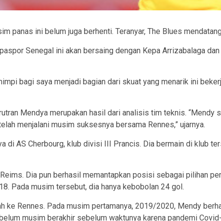
sim panas ini belum juga berhenti. Teranyar, The Blues mendata
aspor Senegal ini akan bersaing dengan Kepa Arrizabalaga dan W
mimpi bagi saya menjadi bagian dari skuat yang menarik ini beker
utran Mendya merupakan hasil dari analisis tim teknis. “Mendy 
elah menjalani musim suksesnya bersama Rennes,” ujarnya.
a di AS Cherbourg, klub divisi III Prancis. Dia bermain di klub
Reims. Dia pun berhasil memantapkan posisi sebagai pilihan p
. Pada musim tersebut, dia hanya kebobolan 24 gol.
ah ke Rennes. Pada musim pertamanya, 2019/2020, Mendy berhas
l sebelum musim berakhir sebelum waktunya karena pandemi Covid