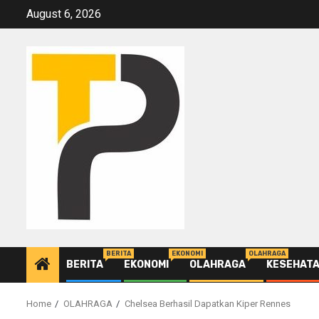
Skip
August 6, 2026
to
content
BERITA
EKONOMI
OLAHRAGA
BERITA
EKONOMI
OLAHRAGA
KESEHAT
Home
OLAHRAGA
Chelsea Berhasil Dapatkan Kiper Rennes