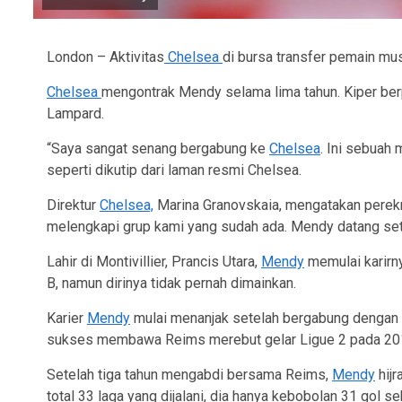
London – Aktivitas
Chelsea
di bursa transfer pemain mu
Chelsea
mengontrak Mendy selama lima tahun. Kiper berp
Lampard.
“Saya sangat senang bergabung ke
Chelsea
. Ini sebuah 
seperti dikutip dari laman resmi Chelsea.
Direktur
Chelsea,
Marina Granovskaia, mengatakan perekr
melengkapi grup kami yang sudah ada. Mendy datang set
Lahir di Montivillier, Prancis Utara,
Mendy
memulai karirny
B, namun dirinya tidak pernah dimainkan.
Karier
Mendy
mulai menanjak setelah bergabung dengan 
sukses membawa Reims merebut gelar Ligue 2 pada 2018
Setelah tiga tahun mengabdi bersama Reims,
Mendy
hijr
total 33 laga yang dijalani, dia hanya kebobolan 31 go