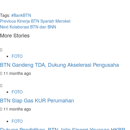
Tags:
#BankBTN
Continue
Previous
Kinerja BTN Syariah Meroket
Next
Kolaborasi BTN dan BNN
Reading
More Stories
FOTO
BTN Gandeng TDA, Dukung Akselerasi Pengusaha
11 months ago
FOTO
BTN Siap Gas KUR Perumahan
11 months ago
FOTO
Dukung Pendidikan, BTN Jalin Sinergi Yayasan HKBP