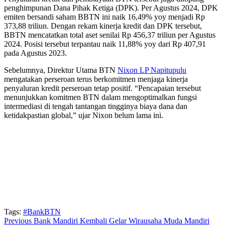
penghimpunan Dana Pihak Ketiga (DPK). Per Agustus 2024, DPK
emiten bersandi saham BBTN ini naik 16,49% yoy menjadi Rp
373,88 triliun. Dengan rekam kinerja kredit dan DPK tersebut,
BBTN mencatatkan total aset senilai Rp 456,37 triliun per Agustus
2024. Posisi tersebut terpantau naik 11,88% yoy dari Rp 407,91
pada Agustus 2023.
Sebelumnya, Direktur Utama BTN
Nixon LP Napitupulu
mengatakan perseroan terus berkomitmen menjaga kinerja
penyaluran kredit perseroan tetap positif. “Pencapaian tersebut
menunjukkan komitmen BTN dalam mengoptimalkan fungsi
intermediasi di tengah tantangan tingginya biaya dana dan
ketidakpastian global,” ujar Nixon belum lama ini.
Tags:
#BankBTN
Continue
Previous
Bank Mandiri Kembali Gelar Wirausaha Muda Mandiri