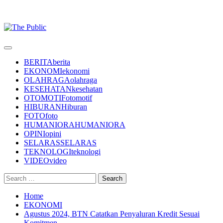
Primary
Menu
BERITA
berita
EKONOMI
ekonomi
OLAHRAGA
olahraga
KESEHATAN
kesehatan
OTOMOTIF
otomotif
HIBURAN
Hiburan
FOTO
foto
HUMANIORA
HUMANIORA
OPINI
opini
SELARAS
SELARAS
TEKNOLOGI
teknologi
VIDEO
video
Search
for:
Home
EKONOMI
Agustus 2024, BTN Catatkan Penyaluran Kredit Sesuai
Komitmen