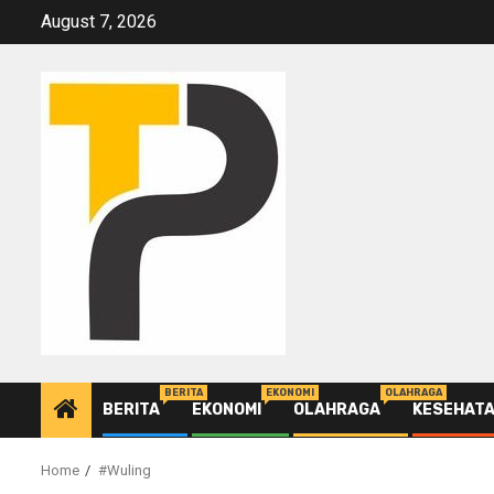
Skip
August 7, 2026
to
content
BERITA
EKONOMI
OLAHRAGA
BERITA
EKONOMI
OLAHRAGA
KESEHAT
Home
#Wuling