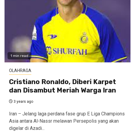
1 min read
OLAHRAGA
Cristiano Ronaldo, Diberi Karpet
dan Disambut Meriah Warga Iran
3 years ago
Iran – Jelang laga perdana fase grup E Liga Champions
Asia antara Al-Nassr melawan Persepolis yang akan
digelar di Azadi...