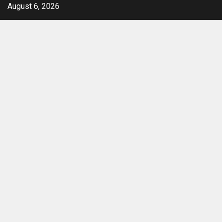
Skip
August 6, 2026
to
content