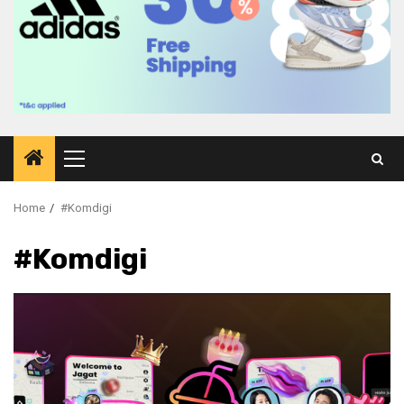
Primary
Menu
Home
#Komdigi
#Komdigi