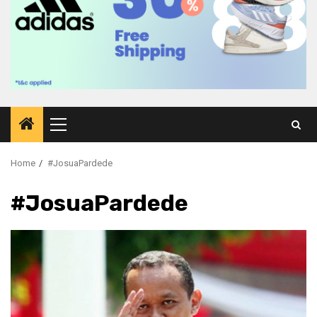
Primary
Menu
Home
#JosuaPardede
#JosuaPardede