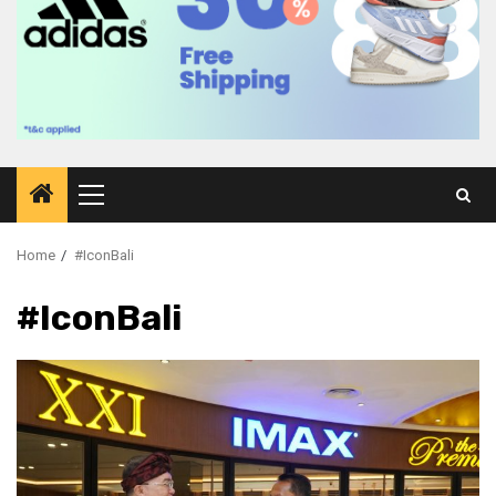
Primary
Menu
Home
#IconBali
#IconBali