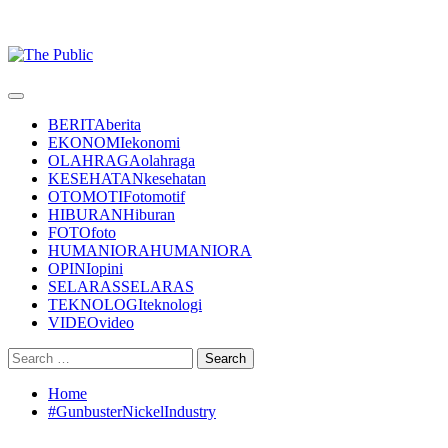
Primary
Menu
BERITA
berita
EKONOMI
ekonomi
OLAHRAGA
olahraga
KESEHATAN
kesehatan
OTOMOTIF
otomotif
HIBURAN
Hiburan
FOTO
foto
HUMANIORA
HUMANIORA
OPINI
opini
SELARAS
SELARAS
TEKNOLOGI
teknologi
VIDEO
video
Search
for:
Home
#GunbusterNickelIndustry