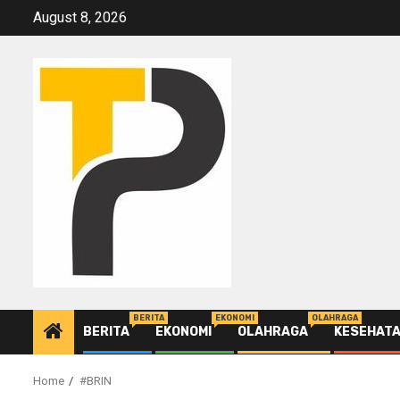
Skip
August 8, 2026
to
content
BERITA
EKONOMI
OLAHRAGA
BERITA
EKONOMI
OLAHRAGA
KESEHAT
Home
#BRIN