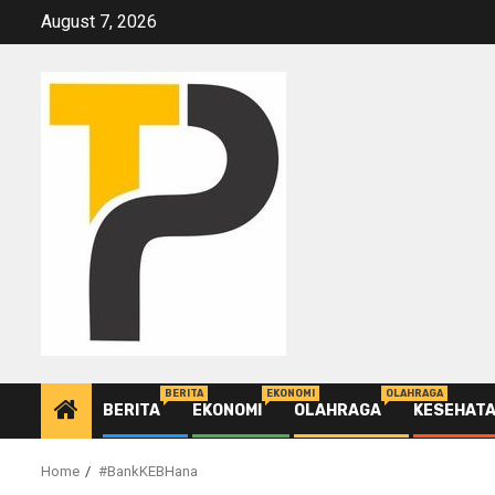
Skip
August 7, 2026
to
content
BERITA
EKONOMI
OLAHRAGA
BERITA
EKONOMI
OLAHRAGA
KESEHAT
Home
#BankKEBHana