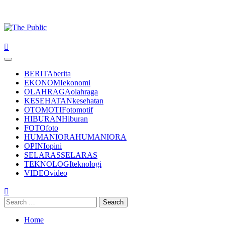
Primary
Menu
BERITA
berita
EKONOMI
ekonomi
OLAHRAGA
olahraga
KESEHATAN
kesehatan
OTOMOTIF
otomotif
HIBURAN
Hiburan
FOTO
foto
HUMANIORA
HUMANIORA
OPINI
opini
SELARAS
SELARAS
TEKNOLOGI
teknologi
VIDEO
video
Search
for:
Home