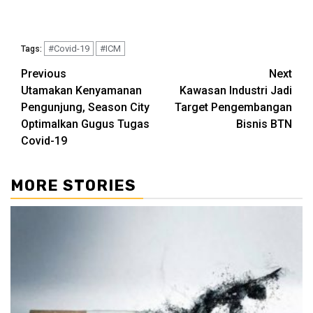
#Covid-19
#ICM
Tags:
Continue
Previous
Next
Utamakan Kenyamanan
Kawasan Industri Jadi
Reading
Pengunjung, Season City
Target Pengembangan
Optimalkan Gugus Tugas
Bisnis BTN
Covid-19
MORE STORIES