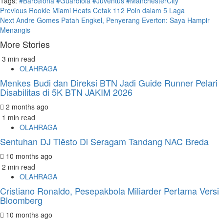
Tags:
#Barcelona
#Guardiola
#Juventus
#ManchesterCity
Continue
Previous
Rookie Miami Heats Cetak 112 Poin dalam 5 Laga
Next
Andre Gomes Patah Engkel, Penyerang Everton: Saya Hampir
Reading
Menangis
More Stories
3 min read
OLAHRAGA
Menkes Budi dan Direksi BTN Jadi Guide Runner Pelari
Disabilitas di 5K BTN JAKIM 2026
2 months ago
1 min read
OLAHRAGA
Sentuhan DJ Tiësto Di Seragam Tandang NAC Breda
10 months ago
2 min read
OLAHRAGA
Cristiano Ronaldo, Pesepakbola Miliarder Pertama Versi
Bloomberg
10 months ago