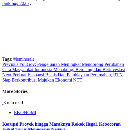
rankings-2025
.
Tags:
#leminerale
Continue
Previous
YouGov: Pengeluaran Meningkat Mendorong Perubahan
Cara Masyarakat Indonesia Menabung, Berutang, dan Berinvestasi
Reading
Next
Perkuat Ekspansi Bisnis Dan Pembiayaan Perumahan, BTN
Siap Berkontribusi Majukan Ekonomi NTT
More Stories
3 min read
EKONOMI
Korupsi Proyek hingga Maraknya Rokok Ilegal, Kebocoran
Fiskal Terus Menggerus Negara