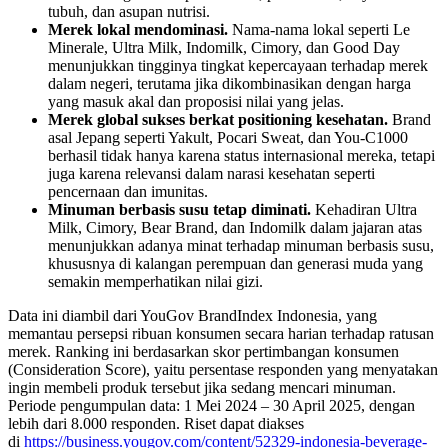
tubuh, dan asupan nutrisi.
Merek lokal mendominasi.
Nama-nama lokal seperti Le
Minerale, Ultra Milk, Indomilk, Cimory, dan Good Day
menunjukkan tingginya tingkat kepercayaan terhadap merek
dalam negeri, terutama jika dikombinasikan dengan harga
yang masuk akal dan proposisi nilai yang jelas.
Merek global sukses berkat positioning kesehatan.
Brand
asal Jepang seperti Yakult, Pocari Sweat, dan You-C1000
berhasil tidak hanya karena status internasional mereka, tetapi
juga karena relevansi dalam narasi kesehatan seperti
pencernaan dan imunitas.
Minuman berbasis susu tetap diminati.
Kehadiran Ultra
Milk, Cimory, Bear Brand, dan Indomilk dalam jajaran atas
menunjukkan adanya minat terhadap minuman berbasis susu,
khususnya di kalangan perempuan dan generasi muda yang
semakin memperhatikan nilai gizi.
Data ini diambil dari YouGov BrandIndex Indonesia, yang
memantau persepsi ribuan konsumen secara harian terhadap ratusan
merek. Ranking ini berdasarkan skor pertimbangan konsumen
(Consideration Score), yaitu persentase responden yang menyatakan
ingin membeli produk tersebut jika sedang mencari minuman.
Periode pengumpulan data: 1 Mei 2024 – 30 April 2025, dengan
lebih dari 8.000 responden. Riset dapat diakses
di
https://business.yougov.com/content/52329-indonesia-beverage-