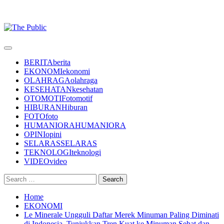
Primary
Menu
BERITA
berita
EKONOMI
ekonomi
OLAHRAGA
olahraga
KESEHATAN
kesehatan
OTOMOTIF
otomotif
HIBURAN
Hiburan
FOTO
foto
HUMANIORA
HUMANIORA
OPINI
opini
SELARAS
SELARAS
TEKNOLOGI
teknologi
VIDEO
video
Search
for:
Home
EKONOMI
Le Minerale Ungguli Daftar Merek Minuman Paling Diminati
di Indonesia, Tunjukkan Tren Kuat ke Minuman Sehat dan