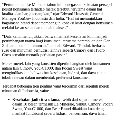
“Pertumbuhan Le Minerale tahun ini menegaskan kekuatan persepsi
positif konsumen terhadap merek tersebut, terutama dalam hal
kualitas dan harga terjangkau,” ujar Edward Hutasoit, General
Manager YouGov Indonesia dan India. “Hal ini menunjukkan
bagaimana brand dapat membangun koneksi kuat dengan konsumen
melalui kesan sehat dan mudah diakses.”
“Data kami menunjukkan bahwa manfaat kesehatan kini menjadi
pertimbangan utama bagi konsumen, terutama perempuan dan Gen
Z dalam memilih minuman,” tambah Edward. “Produk berbasis
susu dan minuman bernutrisi lainnya seperti Cimory dan Hydro
Coco semakin menarik perhatian pasar.”
Merek-merek lain yang konsisten dipertimbangkan oleh konsumen
antara lain Cimory, You-C1000, dan Pocari Sweat yang
mengindikasikan bahwa citra kesehatan, hidrasi, dan daya tahan
tubuh relevan dalam membentuk preferensi konsumen.
Terdapat beberapa tren penting yang tercermin dari sepuluh merek
minuman di Indonesia, yaitu:
Kesehatan jadi citra utama.
Lebih dari separuh merek
dalam 10 besar, termasuk Le Minerale, Yakult, Cimory, Pocari
Sweat, You-C1000, dan Bear Brand dikaitkan kuat dengan
manfaat fungsional seperti hidrasi, pencernaan, daya tahan