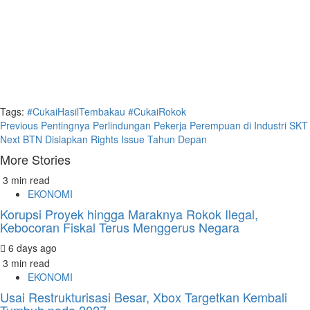
Tags:
#CukaiHasilTembakau
#CukaiRokok
Continue
Previous
Pentingnya Perlindungan Pekerja Perempuan di Industri SKT
Next
BTN Disiapkan Rights Issue Tahun Depan
Reading
More Stories
3 min read
EKONOMI
Korupsi Proyek hingga Maraknya Rokok Ilegal,
Kebocoran Fiskal Terus Menggerus Negara
6 days ago
3 min read
EKONOMI
Usai Restrukturisasi Besar, Xbox Targetkan Kembali