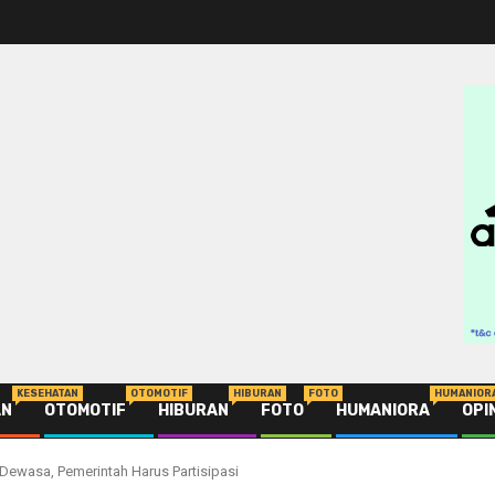
KESEHATAN
OTOMOTIF
HIBURAN
FOTO
HUMANIOR
AN
OTOMOTIF
HIBURAN
FOTO
HUMANIORA
OPI
Dewasa, Pemerintah Harus Partisipasi