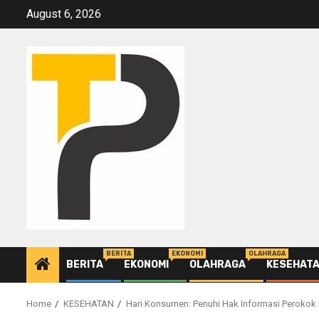
Skip
August 6, 2026
to
content
BERITA
EKONOMI
OLAHRAGA
BERITA
EKONOMI
OLAHRAGA
KESEHAT
Home
KESEHATAN
Hari Konsumen: Penuhi Hak Informasi Perokok 