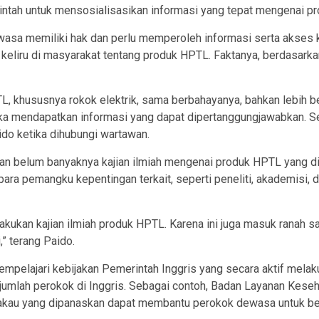
ah untuk mensosialisasikan informasi yang tepat mengenai p
asa memiliki hak dan perlu memperoleh informasi serta akses k
keliru di masyarakat tentang produk HPTL. Faktanya, berdasarkan
, khususnya rokok elektrik, sama berbahayanya, bahkan lebih b
a mendapatkan informasi yang dapat dipertanggungjawabkan. Seh
aido ketika dihubungi wartawan.
an belum banyaknya kajian ilmiah mengenai produk HPTL yang diin
para pemangku kepentingan terkait, seperti peneliti, akademisi, 
kukan kajian ilmiah produk HPTL. Karena ini juga masuk ranah sa
,” terang Paido.
empelajari kebijakan Pemerintah Inggris yang secara aktif melak
lah perokok di Inggris. Sebagai contoh, Badan Layanan Keseha
kau yang dipanaskan dapat membantu perokok dewasa untuk bera