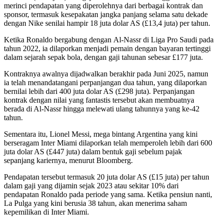
merinci pendapatan yang diperolehnya dari berbagai kontrak dan
sponsor, termasuk kesepakatan jangka panjang selama satu dekade
dengan Nike senilai hampir 18 juta dolar AS (£13,4 juta) per tahun.
Ketika Ronaldo bergabung dengan Al-Nassr di Liga Pro Saudi pada
tahun 2022, ia dilaporkan menjadi pemain dengan bayaran tertinggi
dalam sejarah sepak bola, dengan gaji tahunan sebesar £177 juta.
Kontraknya awalnya dijadwalkan berakhir pada Juni 2025, namun
ia telah menandatangani perpanjangan dua tahun, yang dilaporkan
bernilai lebih dari 400 juta dolar AS (£298 juta). Perpanjangan
kontrak dengan nilai yang fantastis tersebut akan membuatnya
berada di Al-Nassr hingga melewati ulang tahunnya yang ke-42
tahun.
Sementara itu, Lionel Messi, mega bintang Argentina yang kini
berseragam Inter Miami dilaporkan telah memperoleh lebih dari 600
juta dolar AS (£447 juta) dalam bentuk gaji sebelum pajak
sepanjang kariernya, menurut Bloomberg.
Pendapatan tersebut termasuk 20 juta dolar AS (£15 juta) per tahun
dalam gaji yang dijamin sejak 2023 atau sekitar 10% dari
pendapatan Ronaldo pada periode yang sama. Ketika pensiun nanti,
La Pulga yang kini berusia 38 tahun, akan menerima
saham
kepemilikan di Inter Miami.