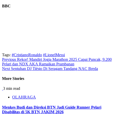
BBC
Tags:
#CristianoRonaldo
#LionelMessi
Continue
Previous
Rekor! Mandiri Jogja Marathon 2025 Capai Puncak, 9.200
Pelari dan NDX AKA Ramaikan Prambanan
Reading
Next
Sentuhan DJ Tiësto Di Seragam Tandang NAC Breda
More Stories
3 min read
OLAHRAGA
Menkes Budi dan Direksi BTN Jadi Guide Runner Pelari
Disabilitas di 5K BTN JAKIM 2026