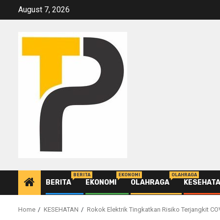
Skip
August 7, 2026
to
content
BERITA
EKONOMI
OLAHRAGA
BERITA
EKONOMI
OLAHRAGA
KESEHAT
Home
KESEHATAN
Rokok Elektrik Tingkatkan Risiko Terjangkit CO