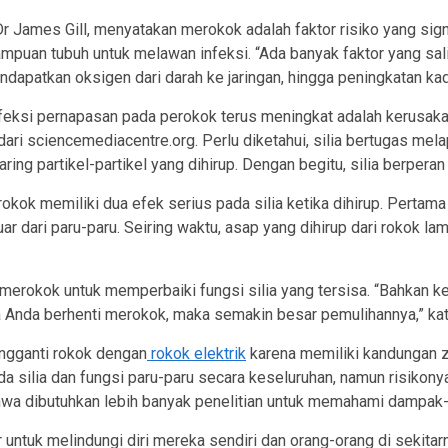
James Gill, menyatakan merokok adalah faktor risiko yang signif
mpuan tubuh untuk melawan infeksi. “Ada banyak faktor yang s
apatkan oksigen dari darah ke jaringan, hingga peningkatan kad
feksi pernapasan pada perokok terus meningkat adalah kerusakan d
dari sciencemediacentre.org. Perlu diketahui, silia bertugas mel
ring partikel-partikel yang dihirup. Dengan begitu, silia berper
ok memiliki dua efek serius pada silia ketika dihirup. Pertama a
uar dari paru-paru. Seiring waktu, asap yang dihirup dari rokok l
merokok untuk memperbaiki fungsi silia yang tersisa. “Bahkan k
ma Anda berhenti merokok, maka semakin besar pemulihannya,” ka
engganti rokok dengan
rokok elektrik
karena memiliki kandungan z
 silia dan fungsi paru-paru secara keseluruhan, namun risikony
wa dibutuhkan lebih banyak penelitian untuk memahami dampak
untuk melindungi diri mereka sendiri dan orang-orang di sekita